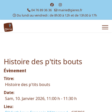
04 76 89 36 36
mairie@gieres.fr
Du lundi au vendredi : de 8h30 à 12h et de 13h30 à 17h
Histoire des p'tits bouts
Évènement
Titre:
Histoire des p'tits bouts
Date:
Sam, 10. Janvier 2026
, 11:00 h
-
11:30 h
Lieu: