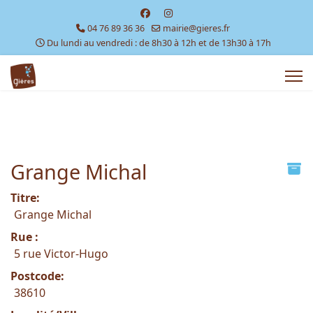
04 76 89 36 36
mairie@gieres.fr
Du lundi au vendredi : de 8h30 à 12h et de 13h30 à 17h
Grange Michal
Titre:
Grange Michal
Rue :
5 rue Victor-Hugo
Postcode:
38610