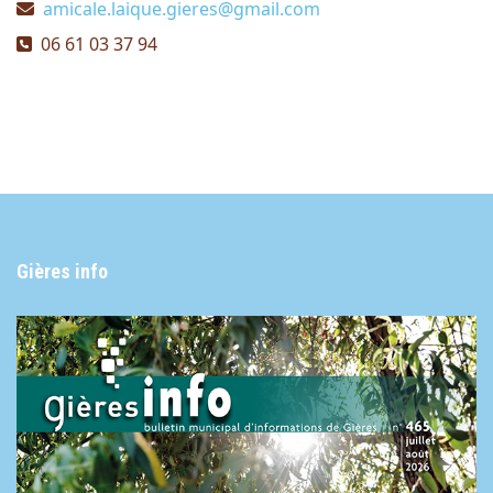
E-mail
amicale.laique.gieres@gmail.com
Téléphone
06 61 03 37 94
Gières info