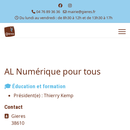
04 76 89 36 36
mairie@gieres.fr
Du lundi au vendredi : de 8h30 à 12h et de 13h30 à 17h
AL Numérique pour tous
🎓 Éducation et formation
Président(e) :
Thierry Kemp
Contact
Adresse
Gieres
38610