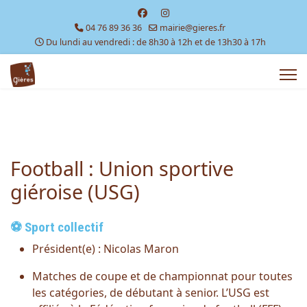
04 76 89 36 36
mairie@gieres.fr
Du lundi au vendredi : de 8h30 à 12h et de 13h30 à 17h
Football : Union sportive
giéroise (USG)
⚽ Sport collectif
Président(e) :
Nicolas Maron
Matches de coupe et de championnat pour toutes
les catégories, de débutant à senior. L’USG est