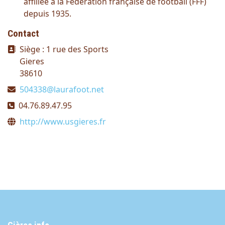
affiliée à la Fédération française de football (FFF)
depuis 1935.
Contact
Adresse
Siège : 1 rue des Sports
Gieres
38610
E-mail
504338@laurafoot.net
Téléphone
04.76.89.47.95
Site Web
http://www.usgieres.fr