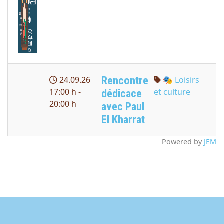
Rencontre
24.09.26
🎭 Loisirs
17:00 h -
et culture
dédicace
20:00 h
avec Paul
El Kharrat
Powered by
JEM