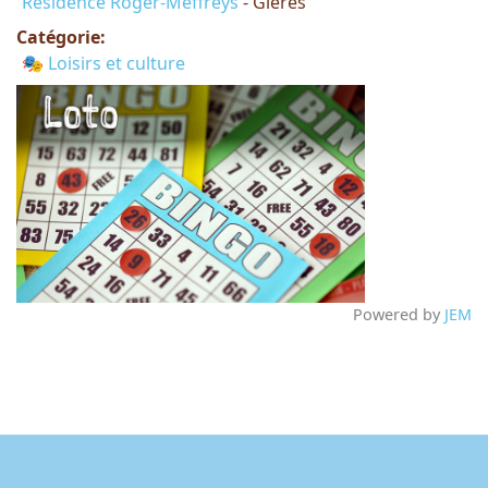
Résidence Roger-Meffreys
- Gières
Catégorie:
🎭 Loisirs et culture
Powered by
JEM